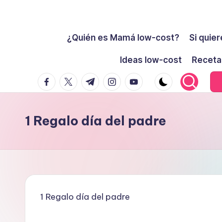
Cómo
Saltar
ser
¿Quién es Mamá low-cost?
Si quier
al
low-
contenido
Ideas low-cost
Receta
cost
facebook.com
twitter.com
t.me
instagram.com
youtube.com
y
no
morir
1 Regalo día del padre
en
el
intento
1 Regalo día del padre