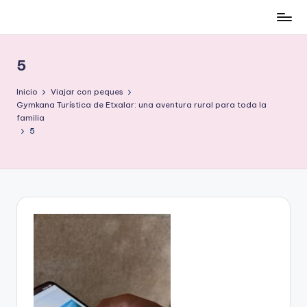
Cómo
Saltar
ser
al
low-
contenido
5
cost
y
Inicio
Viajar con peques
no
Gymkana Turística de Etxalar: una aventura rural para toda la
familia
morir
5
en
el
intento