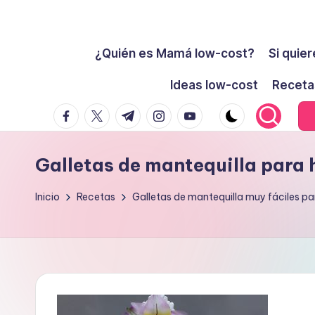
Cómo
Saltar
ser
¿Quién es Mamá low-cost?
Si quier
al
low-
contenido
Ideas low-cost
Receta
cost
facebook.com
twitter.com
t.me
instagram.com
youtube.com
y
no
morir
Galletas de mantequilla para 
en
el
Inicio
Recetas
Galletas de mantequilla muy fáciles pa
intento