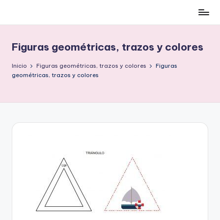
Cómo
Saltar
ser
al
low-
contenido
Figuras geométricas, trazos y colores
cost
y
Inicio
Figuras geométricas, trazos y colores
Figuras
no
geométricas, trazos y colores
morir
en
el
intento