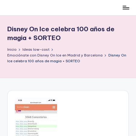
Cómo
Saltar
ser
al
low-
contenido
Disney On Ice celebra 100 años de
cost
magia + SORTEO
y
no
Inicio
Ideas low-cost
morir
Emociónate con Disney On Ice en Madrid y Barcelona
Disney On
en
Ice celebra 100 años de magia + SORTEO
el
intento