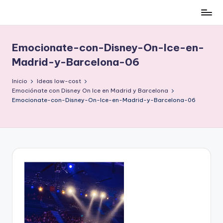
Cómo
Saltar
ser
al
low-
contenido
Emocionate-con-Disney-On-Ice-en-
cost
Madrid-y-Barcelona-06
y
no
Inicio
Ideas low-cost
morir
Emociónate con Disney On Ice en Madrid y Barcelona
en
Emocionate-con-Disney-On-Ice-en-Madrid-y-Barcelona-06
el
intento