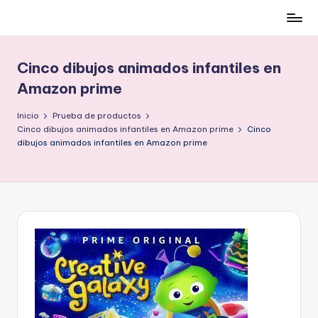
Cómo
Saltar
ser
al
low-
contenido
Cinco dibujos animados infantiles en
cost
Amazon prime
y
no
Inicio
Prueba de productos
morir
Cinco dibujos animados infantiles en Amazon prime
Cinco
en
dibujos animados infantiles en Amazon prime
el
intento