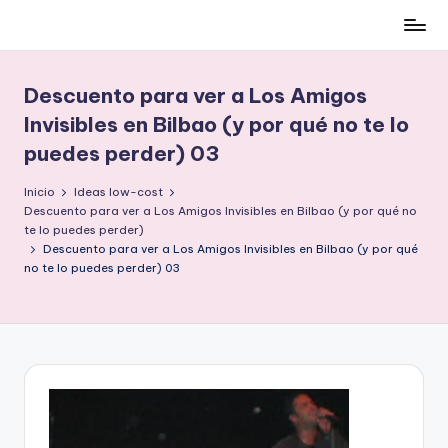
Cómo
Saltar
ser
al
low-
contenido
Descuento para ver a Los Amigos
cost
Invisibles en Bilbao (y por qué no te lo
y
puedes perder) 03
no
morir
Inicio
Ideas low-cost
en
Descuento para ver a Los Amigos Invisibles en Bilbao (y por qué no
el
te lo puedes perder)
intento
Descuento para ver a Los Amigos Invisibles en Bilbao (y por qué
no te lo puedes perder) 03