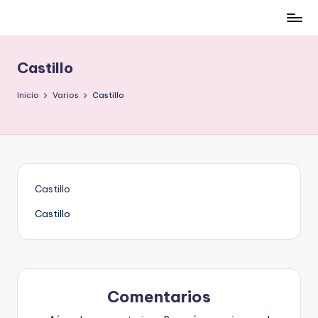
Cómo
Saltar
ser
al
low-
contenido
Castillo
cost
y
Inicio
Varios
Castillo
no
morir
en
el
intento
Castillo
Castillo
Comentarios