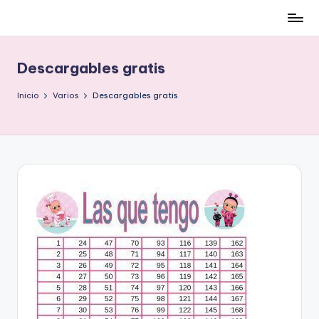
Cómo
Saltar
ser
al
low-
contenido
Descargables gratis
cost
y
Inicio
Varios
Descargables gratis
no
morir
en
el
intento