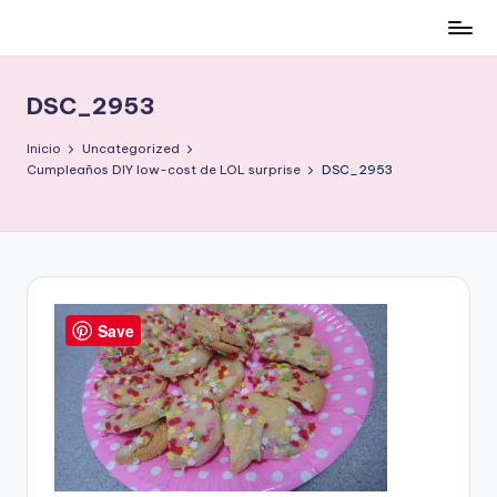
Cómo
Saltar
ser
al
low-
contenido
DSC_2953
cost
y
Inicio
Uncategorized
no
Cumpleaños DIY low-cost de LOL surprise
DSC_2953
morir
en
el
intento
Save