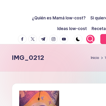
Cómo
Saltar
ser
¿Quién es Mamá low-cost?
Si quier
al
low-
contenido
Ideas low-cost
Receta
cost
facebook.com
twitter.com
t.me
instagram.com
youtube.com
y
no
morir
IMG_0212
Inicio
en
el
intento