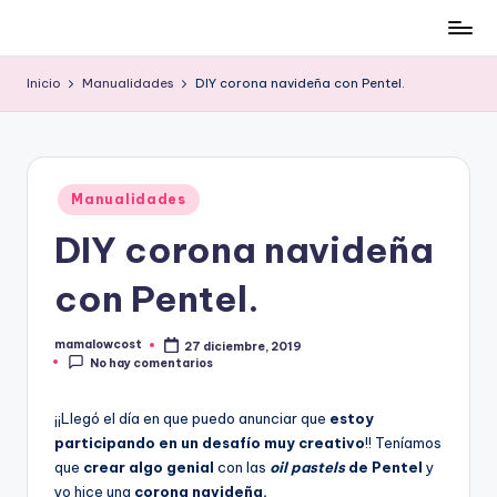
Cómo
Saltar
ser
al
Inicio
Manualidades
DIY corona navideña con Pentel.
low-
contenido
cost
y
no
Publicado
morir
Manualidades
en
en
DIY corona navideña
el
intento
con Pentel.
mamalowcost
27 diciembre, 2019
Publicado
No hay comentarios
por
¡¡Llegó el día en que puedo anunciar que
estoy
participando en un desafío muy creativo
!! Teníamos
que
crear algo genial
con las
oil pastels
de Pentel
y
yo hice una
corona navideña.