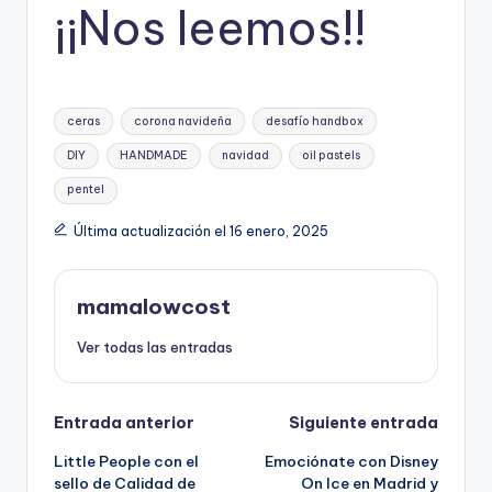
¡¡Nos leemos!!
Etiquetas:
ceras
corona navideña
desafío handbox
DIY
HANDMADE
navidad
oil pastels
pentel
Última actualización el 16 enero, 2025
mamalowcost
Ver todas las entradas
Navegación
Entrada anterior
Siguiente entrada
Little People con el
Emociónate con Disney
de
sello de Calidad de
On Ice en Madrid y