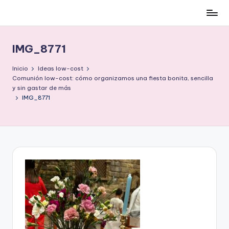
Cómo
Saltar
ser
al
low-
contenido
IMG_8771
cost
y
Inicio
Ideas low-cost
no
Comunión low-cost: cómo organizamos una fiesta bonita, sencilla
y sin gastar de más
morir
IMG_8771
en
el
intento