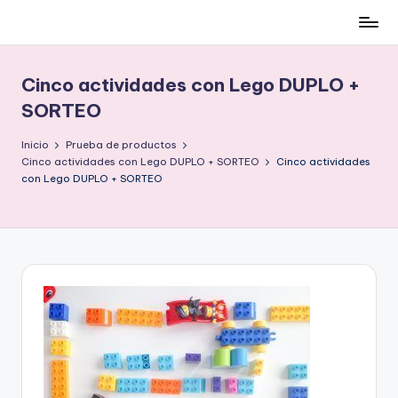
Cómo
Saltar
ser
al
low-
contenido
Cinco actividades con Lego DUPLO +
cost
SORTEO
y
no
Inicio
Prueba de productos
morir
Cinco actividades con Lego DUPLO + SORTEO
Cinco actividades
en
con Lego DUPLO + SORTEO
el
intento