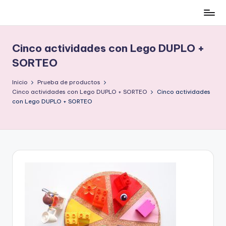
Cómo
Saltar
ser
al
low-
contenido
Cinco actividades con Lego DUPLO +
cost
SORTEO
y
no
Inicio
Prueba de productos
morir
Cinco actividades con Lego DUPLO + SORTEO
Cinco actividades
en
con Lego DUPLO + SORTEO
el
intento