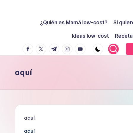
Cómo
Saltar
ser
¿Quién es Mamá low-cost?
Si quier
al
low-
contenido
Ideas low-cost
Receta
cost
facebook.com
twitter.com
t.me
instagram.com
youtube.com
y
no
morir
aquí
en
el
intento
aquí
aquí