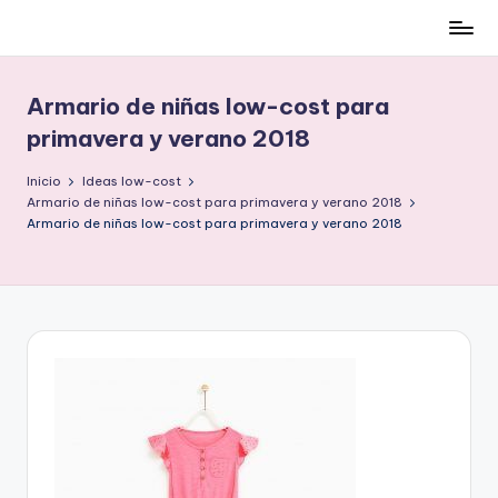
Cómo
Saltar
ser
al
low-
contenido
Armario de niñas low-cost para
cost
primavera y verano 2018
y
no
Inicio
Ideas low-cost
morir
Armario de niñas low-cost para primavera y verano 2018
en
Armario de niñas low-cost para primavera y verano 2018
el
intento