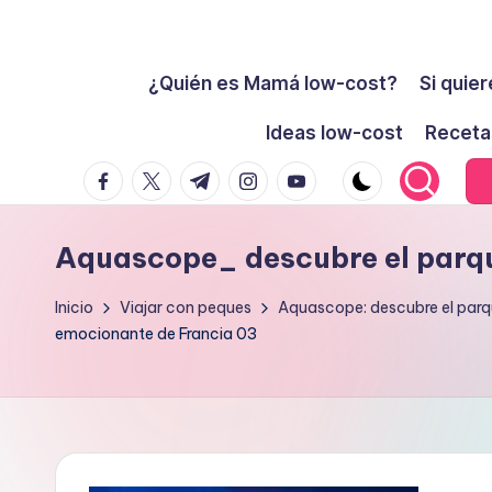
Cómo
Saltar
ser
¿Quién es Mamá low-cost?
Si quier
al
low-
contenido
Ideas low-cost
Receta
cost
facebook.com
twitter.com
t.me
instagram.com
youtube.com
y
no
morir
Aquascope_ descubre el parqu
en
el
Inicio
Viajar con peques
Aquascope: descubre el parq
emocionante de Francia 03
intento