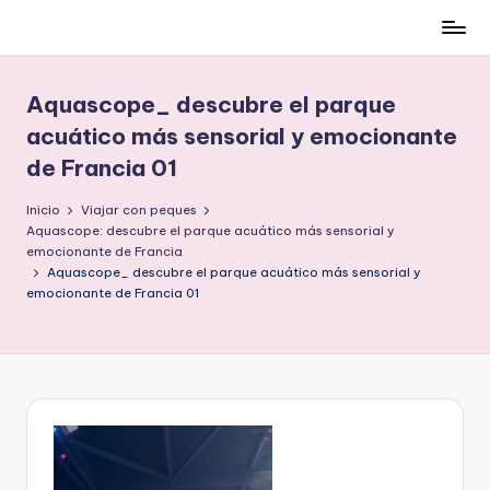
Cómo
Saltar
ser
al
low-
contenido
Aquascope_ descubre el parque
cost
acuático más sensorial y emocionante
y
de Francia 01
no
morir
Inicio
Viajar con peques
en
Aquascope: descubre el parque acuático más sensorial y
el
emocionante de Francia
intento
Aquascope_ descubre el parque acuático más sensorial y
emocionante de Francia 01