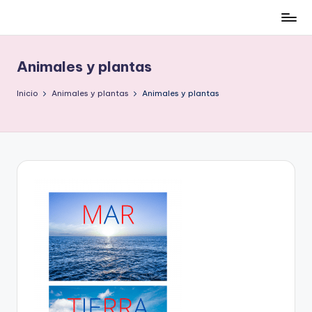
Cómo
Saltar
ser
al
low-
contenido
Animales y plantas
cost
y
Inicio
Animales y plantas
Animales y plantas
no
morir
en
el
intento