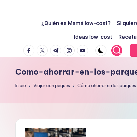
Cómo
Saltar
ser
¿Quién es Mamá low-cost?
Si quier
al
low-
contenido
Ideas low-cost
Receta
cost
facebook.com
twitter.com
t.me
instagram.com
youtube.com
y
no
morir
Como-ahorrar-en-los-parqu
en
el
Inicio
Viajar con peques
Cómo ahorrar en los parques
intento