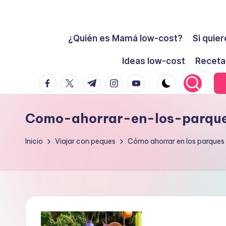
Cómo
Saltar
ser
¿Quién es Mamá low-cost?
Si quier
al
low-
contenido
Ideas low-cost
Receta
cost
facebook.com
twitter.com
t.me
instagram.com
youtube.com
y
no
morir
Como-ahorrar-en-los-parqu
en
el
Inicio
Viajar con peques
Cómo ahorrar en los parques
intento