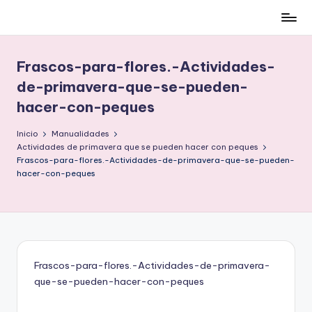
Cómo
Saltar
ser
al
low-
contenido
Frascos-para-flores.-Actividades-
cost
de-primavera-que-se-pueden-
y
hacer-con-peques
no
morir
Inicio
Manualidades
en
Actividades de primavera que se pueden hacer con peques
el
Frascos-para-flores.-Actividades-de-primavera-que-se-pueden-
intento
hacer-con-peques
Frascos-para-flores.-Actividades-de-primavera-
que-se-pueden-hacer-con-peques