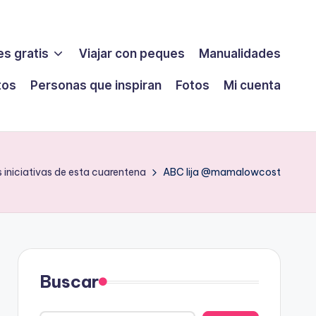
s gratis
Viajar con peques
Manualidades
tos
Personas que inspiran
Fotos
Mi cuenta
s iniciativas de esta cuarentena
ABC lija @mamalowcost
Buscar