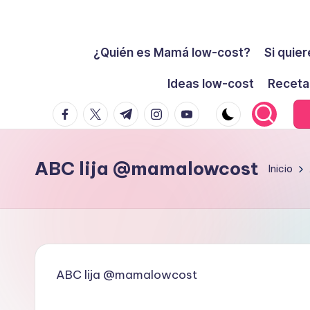
Cómo
Saltar
ser
¿Quién es Mamá low-cost?
Si quier
al
low-
contenido
Ideas low-cost
Receta
cost
facebook.com
twitter.com
t.me
instagram.com
youtube.com
y
no
morir
ABC lija @mamalowcost
Inicio
en
el
intento
ABC lija @mamalowcost