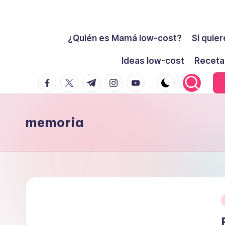
Cómo
Saltar
ser
¿Quién es Mamá low-cost?
Si quier
al
low-
contenido
Ideas low-cost
Receta
cost
facebook.com
twitter.com
t.me
instagram.com
youtube.com
y
no
morir
memoria
en
el
intento