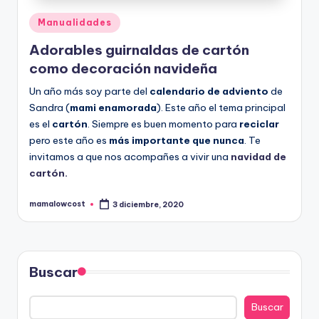
Publicado
Manualidades
en
Adorables guirnaldas de cartón
como decoración navideña
Un año más soy parte del
calendario de adviento
de
Sandra (
mami enamorada
). Este año el tema principal
es el
cartón
. Siempre es buen momento para
reciclar
pero este año es
más importante que nunca
. Te
invitamos a que nos acompañes a vivir una
navidad de
cartón.
mamalowcost
3 diciembre, 2020
Publicado
por
Buscar
Buscar