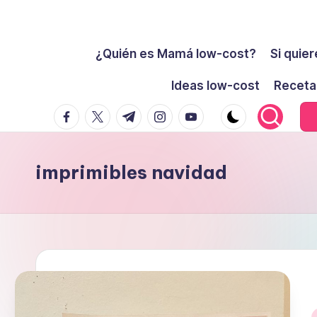
Cómo
Saltar
ser
¿Quién es Mamá low-cost?
Si quier
al
low-
contenido
Ideas low-cost
Receta
cost
facebook.com
twitter.com
t.me
instagram.com
youtube.com
y
no
morir
imprimibles navidad
en
el
intento