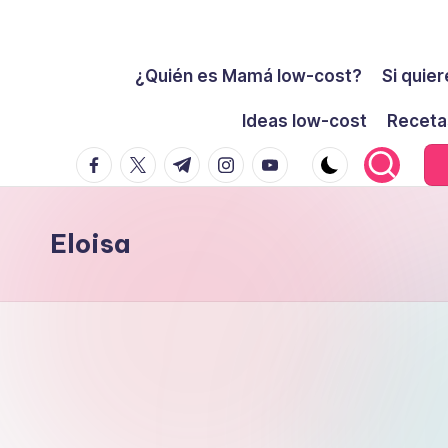
Cómo
Saltar
ser
¿Quién es Mamá low-cost?
Si quier
al
low-
contenido
Ideas low-cost
Receta
cost
facebook.com
twitter.com
t.me
instagram.com
youtube.com
y
no
morir
Eloisa
en
el
intento