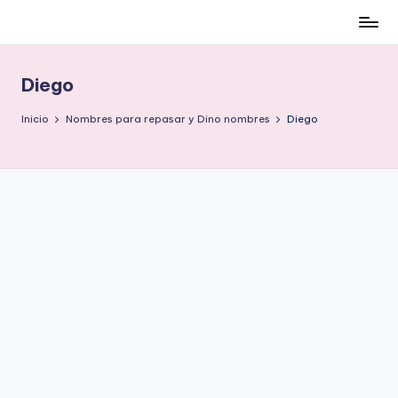
Cómo
Saltar
ser
al
low-
contenido
Diego
cost
y
Inicio
Nombres para repasar y Dino nombres
Diego
no
morir
en
el
intento