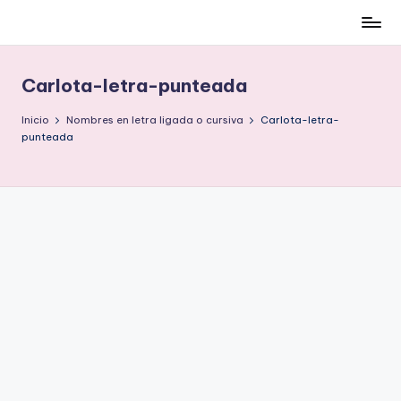
Cómo
Saltar
ser
al
low-
contenido
Carlota-letra-punteada
cost
y
Inicio
Nombres en letra ligada o cursiva
Carlota-letra-
no
punteada
morir
en
el
intento