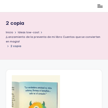
Cómo
Saltar
ser
al
low-
contenido
2 copia
cost
y
Inicio
Ideas low-cost
no
¡Lanzamiento de la preventa de mi libro Cuentos que se convierten
en magia!
morir
2 copia
en
el
intento